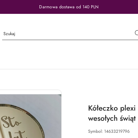
Darmowa dostawa od 140 PLN
Kółeczko plexi 
wesołych świąt 
Symbol:
14633219796