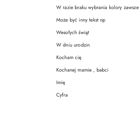
W razie braku wybrania kolory zawsze w
Może być inny tekst np
Wesołych świąt
W dniu urodzin
Kocham cię
Kochanej mamie , babci
Imię
Cyfra
Pomiń karuzelę produktów