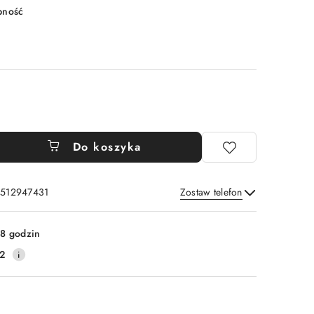
pność
Do koszyka
: 512947431
Zostaw telefon
Wyślij
8 godzin
2