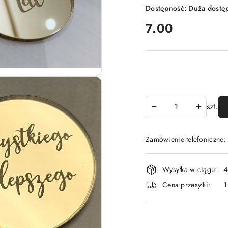
Dostępność:
Duża dostę
cena:
7.00
Ilość
szt.
Zamówienie telefoniczne
Dostępność
Wysyłka w ciągu:
4
i
Cena przesyłki:
1
dostawa