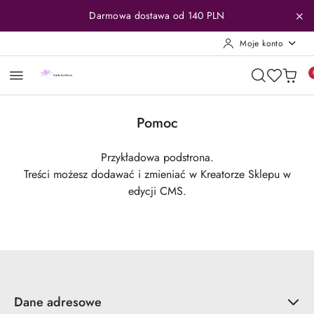
Przejdź do treści głównej
Przejdź do wyszukiwarki
Przejdź do moje konto
Przejdź do menu głównego
Przejdź do stopki
Darmowa dostawa od 140 PLN
Moje konto
Pomoc
Przykładowa podstrona.
Treści możesz dodawać i zmieniać w Kreatorze Sklepu w
edycji CMS.
Dane adresowe