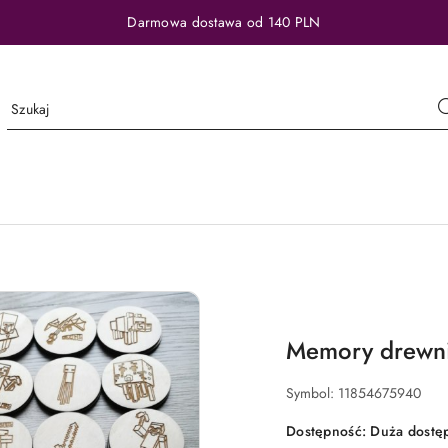
Darmowa dostawa od 140 PLN
Memory drewni
Symbol:
11854675940
Dostępność:
Duża dostę