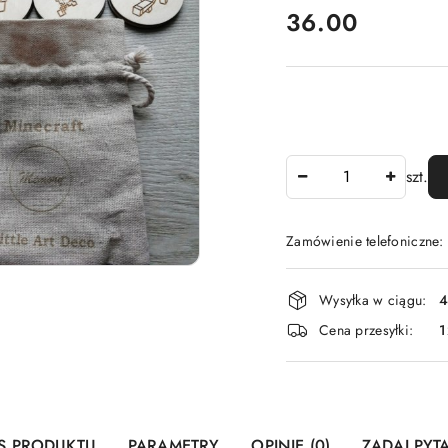
cena:
36.00
Ilość
szt.
Zamówienie telefoniczne
Dostępność
Wysyłka w ciągu:
4
i
Cena przesyłki:
1
dostawa
S PRODUKTU
PARAMETRY
OPINIE (0)
ZADAJ PYT