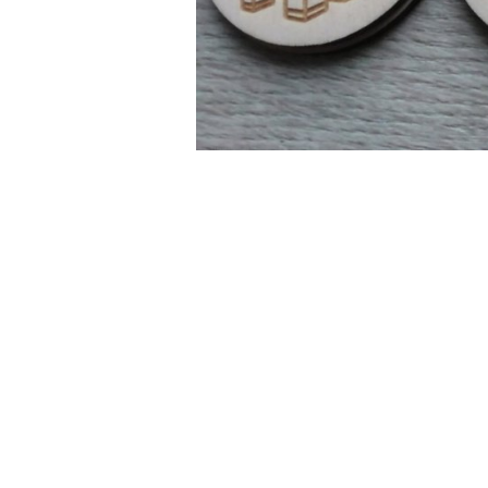
Pomiń karuzelę produktów