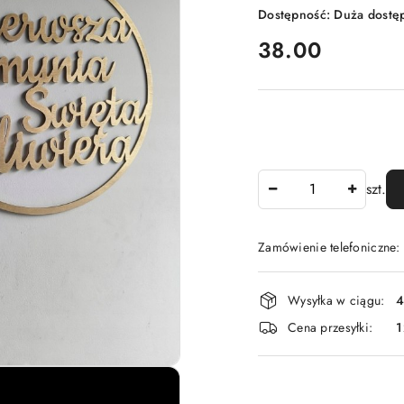
Dostępność:
Duża dostę
cena:
38.00
Ilość
szt.
Zamówienie telefoniczne
Dostępność
Wysyłka w ciągu:
4
i
Cena przesyłki:
1
dostawa