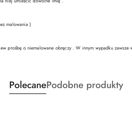
a niej umieścić dowolne imię .
bez malowania )
i ew prośbę o niemalowane obręczy . W innym wypadku zawsze w
Produkty
Produkty
Polecane
Podobne produkty
o
o
statusie:
statusie: