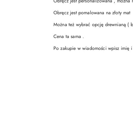
Obręcz jest personalizowana , można n
Obręcz jest pomalowana na złoty mat
Można też wybrać opcję drewnianą ( 
Cena ta sama .
Po zakupie w wiadomości wpisz imię 
Pomiń karuzelę produktów