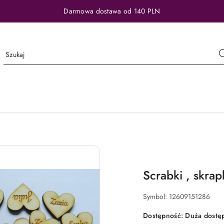
Darmowa dostawa od 140 PLN
Scrabki , skra
Symbol:
12609151286
Dostępność:
Duża dostę