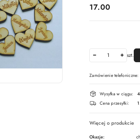
cena:
17.00
Ilość
szt.
Zamówienie telefoniczne
Dostępność
Wysyłka w ciągu:
4
i
Cena przesyłki:
1
dostawa
Więcej o produkcie
Okazje:
ch