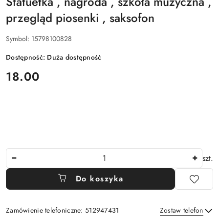
Statuetka , nagroda , szkoła muzyczna ,
przegląd piosenki , saksofon
Symbol:
15798100828
Dostępność:
Duża dostępność
cena:
18.00
Ilość
szt.
Do koszyka
Zamówienie telefoniczne: 512947431
Zostaw telefon