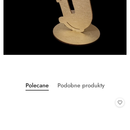
Produkty
Produkty
Polecane
Podobne produkty
Pomiń karuzelę produktów
o
o
statusie:
statusie: