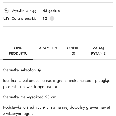
Dostępność
Wysyłka w ciągu:
48 godzin
i
Wyślij
Cena przesyłki:
12
dostawa
OPIS
PARAMETRY
OPINIE
ZADAJ
PRODUKTU
(0)
PYTANIE
Statuetka saksofon �
Idealna na zakończenie nauki gry na instrumencie , przegląd
piosenki a nawet topper na tort .
Statuetka ma wysokość 23 cm
Podstawka o średnicy 9 cm a na niej dowolny grawer nawet
z własnym logo .