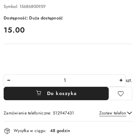
Symbol:
15686800959
Dostępność:
Duża dostępność
cena:
15.00
Ilość
szt.
Do koszyka
Zamówienie telefoniczne: 512947431
Zostaw telefon
Dostępność
Wysyłka w ciągu:
48 godzin
i