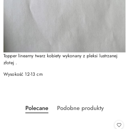
Topper linearny twarz kobiety wykonany z pleksi lustrzanej
złotej .
Wysokość 12-13 cm
Produkty
Produkty
Polecane
Podobne produkty
Pomiń karuzelę produktów
o
o
statusie:
statusie: