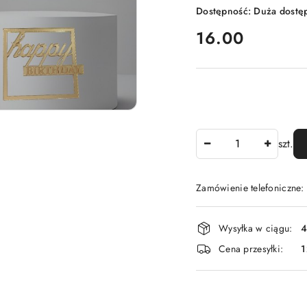
Dostępność:
Duża dostę
cena:
16.00
Ilość
szt.
Zamówienie telefoniczne
Dostępność
Wysyłka w ciągu:
4
i
Cena przesyłki:
1
dostawa