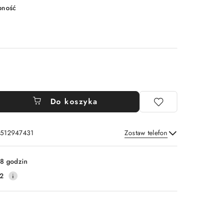
pność
Do koszyka
: 512947431
Zostaw telefon
Wyślij
8 godzin
2