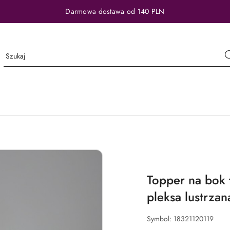
Darmowa dostawa od 140 PLN
Topper na bok 
pleksa lustrzan
Symbol:
18321120119