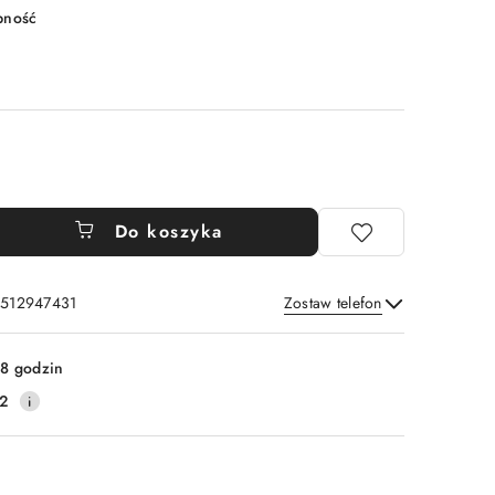
pność
Do koszyka
: 512947431
Zostaw telefon
Wyślij
8 godzin
2