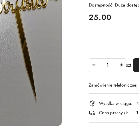
Dostępność:
Duża dostę
cena:
25.00
Ilość
szt.
Zamówienie telefoniczne
Dostępność
Wysyłka w ciągu:
4
i
Cena przesyłki:
1
dostawa