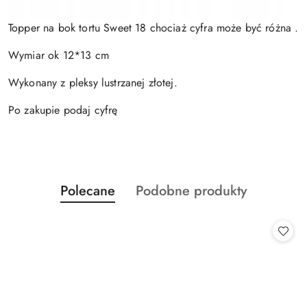
Topper na bok tortu Sweet 18 chociaż cyfra może być różna .
Wymiar ok 12*13 cm
Wykonany z pleksy lustrzanej złotej.
Po zakupie podaj cyfrę
Produkty
Produkty
Polecane
Podobne produkty
Pomiń karuzelę produktów
o
o
statusie:
statusie: