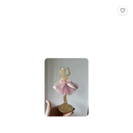
o
o
statusie:
statusie: