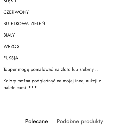
BŁĘKIT
CZERWONY
BUTELKOWA ZIELEŃ
BIAŁY
WRZOS
FUKSJA
Topper mogę pomalować na złoto lub srebrny ..
Kolory można podglądnąć na mojej innej aukcji z
baletnicami !!!!!!!
Produkty
Produkty
Polecane
Podobne produkty
Pomiń karuzelę produktów