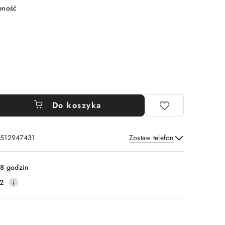
pność
Do koszyka
: 512947431
Zostaw telefon
Wyślij
8 godzin
2