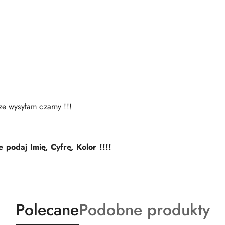
e wysyłam czarny !!!
 podaj Imię, Cyfrę, Kolor !!!!
Produkty
Produkty
Polecane
Podobne produkty