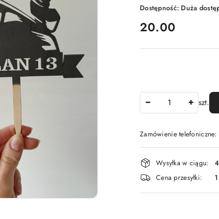
Dostępność:
Duża dostę
cena:
20.00
Ilość
szt.
Zamówienie telefoniczne
Dostępność
Wysyłka w ciągu:
4
i
Cena przesyłki:
1
dostawa