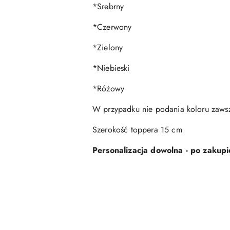
*Srebrny
*Czerwony
*Zielony
*Niebieski
*Różowy
W przypadku nie podania koloru zawsz
Szerokość toppera 15 cm
Personalizacja dowolna - po zakupie
Pomiń karuzelę produktów