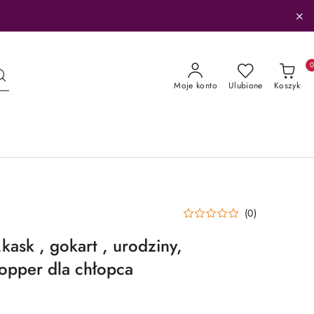
Moje konto
Ulubione
Koszyk
(0)
,kask , gokart , urodziny,
topper dla chłopca