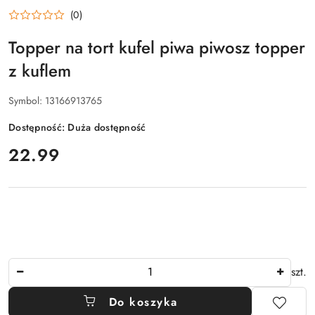
(0)
Topper na tort kufel piwa piwosz topper
z kuflem
Symbol:
13166913765
Dostępność:
Duża dostępność
cena:
22.99
Ilość
szt.
Do koszyka