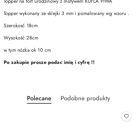
Topper na tort urodzinowy z motywem KUFLA PIWA
Topper wykonany ze sklejki 3 mm i pomalowany wg wzoru .
Szerokosć 18cm
Wysokość 28cm
w tym nózka ok 10 cm
Po zakupie prosze podac imię i cyfrę !!
Produkty
Produkty
Polecane
Podobne produkty
Pomiń karuzelę produktów
o
o
statusie:
statusie: