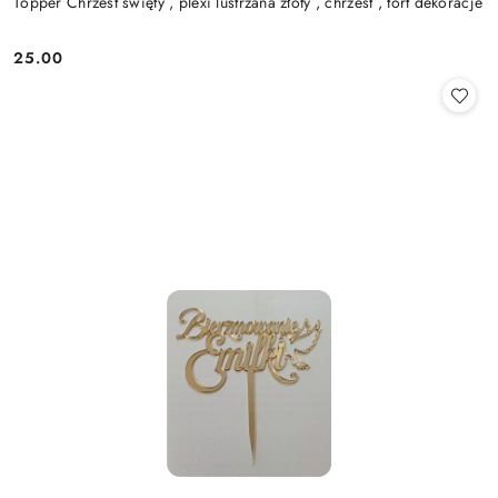
Topper Chrzest święty , plexi lustrzana złoty , chrzest , tort dekoracje
25.00
Cena: