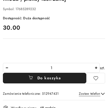
Symbol:
17685289232
Dostępność:
Duża dostępność
cena:
30.00
Ilość
szt.
Do koszyka
Zamówienie telefoniczne: 512947431
Zostaw telefon
Dostępność
Wysyłka w ciągu:
48 godzin