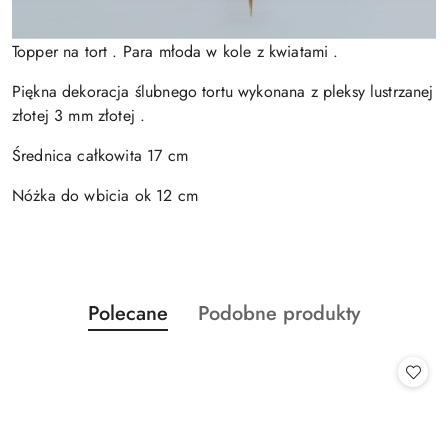
Topper na tort . Para młoda w kole z kwiatami .
Piękna dekoracja ślubnego tortu wykonana z pleksy lustrzanej
złotej 3 mm złotej .
Średnica całkowita 17 cm
Nóżka do wbicia ok 12 cm
Produkty
Produkty
Polecane
Podobne produkty
Pomiń karuzelę produktów
o
o
statusie:
statusie: