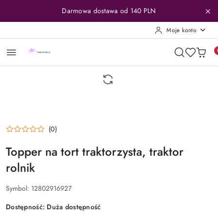
Przejdź do treści głównej
Przejdź do wyszukiwarki
Przejdź do moje konto
Przejdź do menu głównego
Przejdź do opisu produktu
Przejdź do stopki
Darmowa dostawa od 140 PLN
Moje konto
(0)
Topper na tort traktorzysta, traktor
rolnik
Symbol:
12802916927
Dostępność:
Duża dostępność