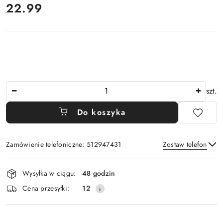
cena:
22.99
Ilość
szt.
Do koszyka
Zamówienie telefoniczne: 512947431
Zostaw telefon
Dostępność
Wysyłka w ciągu:
48 godzin
i
Wyślij
Cena przesyłki:
12
dostawa