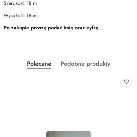
Szerokość 18 m
Wysokość 18cm
Po zakupie proszę podać imię oraz cyfrę
Produkty
Produkty
Polecane
Podobne produkty
Pomiń karuzelę produktów
o
o
statusie:
statusie: