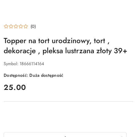
(0)
Topper na tort urodzinowy, tort ,
dekoracje , pleksa lustrzana złoty 39+
Symbol:
18666114164
Dostępność:
Duża dostępność
cena:
25.00
Ilość