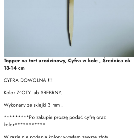
Topper na tort urodzinowy, Cyfra w kole , Średnica ok
13-14 cm
CYFRA DOWOLNA !!!
Kolor ZŁOTY lub SREBRNY.
Wykonany ze sklejki 3 mm .
*********Po zakupie proszę podać cyfrę oraz
kolor***********
W razie nie podania kolory wysyłam zawsze złoty