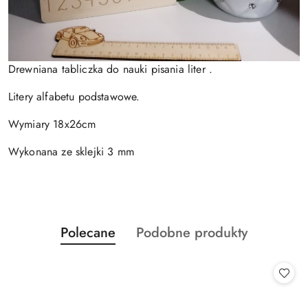
Drewniana tabliczka do nauki pisania liter .
Litery alfabetu podstawowe.
Wymiary 18x26cm
Wykonana ze sklejki 3 mm
Produkty
Produkty
Polecane
Podobne produkty
Pomiń karuzelę produktów
o
o
statusie:
statusie: