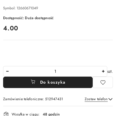
Symbol:
12660671049
Dostępność:
Duża dostępność
cena:
4.00
Ilość
szt.
Do koszyka
Zamówienie telefoniczne: 512947431
Zostaw telefon
Dostępność
Wysyłka w ciągu:
48 godzin