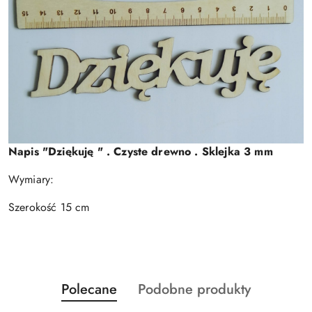
Napis "Dziękuję " . Czyste drewno . Sklejka 3 mm
Wymiary:
Szerokość 15 cm
Produkty
Produkty
Polecane
Podobne produkty
Pomiń karuzelę produktów
o
o