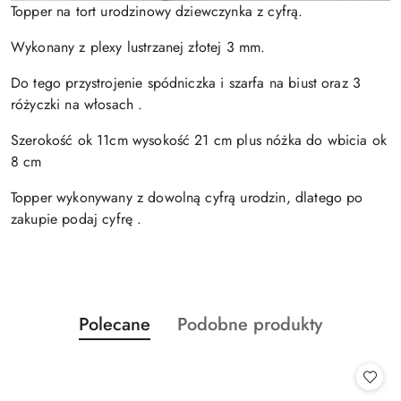
Topper na tort urodzinowy dziewczynka z cyfrą.
Wykonany z plexy lustrzanej złotej 3 mm.
Do tego przystrojenie spódniczka i szarfa na biust oraz 3
różyczki na włosach .
Szerokość ok 11cm wysokość 21 cm plus nóżka do wbicia ok
8 cm
Topper wykonywany z dowolną cyfrą urodzin, dlatego po
zakupie podaj cyfrę .
Produkty
Produkty
Polecane
Podobne produkty
Pomiń karuzelę produktów
o
o
statusie:
statusie: