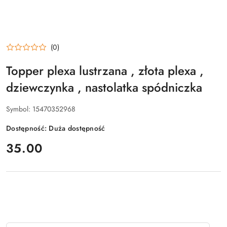
(0)
Topper plexa lustrzana , złota plexa ,
dziewczynka , nastolatka spódniczka
Symbol:
15470352968
Dostępność:
Duża dostępność
cena:
35.00